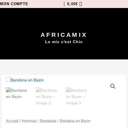
Aller
MON COMPTE
0,00
€
au
contenu
AFRICAMIX
Le mix c'est Chic
Menu
quantité
de
Bandana
en
Bazin
Accueil
/
Hommes
/
Bandanas
/ Bandana en Bazin