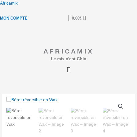
Aller
Africamix
au
contenu
MON COMPTE
0,00
€
AFRICAMIX
Le mix c'est Chic
Menu