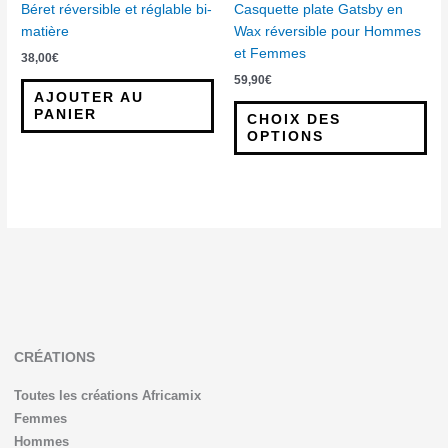
cho
Béret réversible et réglable bi-
Casquette plate Gatsby en
sur
matière
Wax réversible pour Hommes
la
et Femmes
38,00
€
pa
59,90
€
du
AJOUTER AU
pro
PANIER
CHOIX DES
OPTIONS
CRÉATIONS
Toutes les créations Africamix
Femmes
Hommes