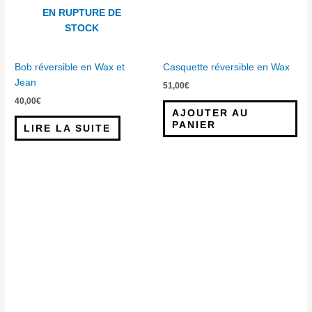
EN RUPTURE DE
STOCK
Bob réversible en Wax et
Casquette réversible en Wax
Jean
51,00
€
40,00
€
AJOUTER AU
PANIER
LIRE LA SUITE
Ce
pro
a
plu
var
Le
opt
peu
êtr