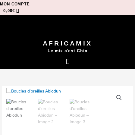
Aller
MON COMPTE
au
0,00
€
contenu
AFRICAMIX
Le mix c'est Chic
Menu
quantité
de
Boucles
d'oreilles
Abiodun