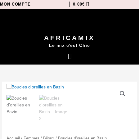
Aller
MON COMPTE
0,00
€
au
contenu
AFRICAMIX
Le mix c'est Chic
Menu
quantité
de
Boucles
d'oreilles
en
Bazin
Accueil
/
Femmes
/
Bijoux
/ Boucles d’oreilles en Bazin