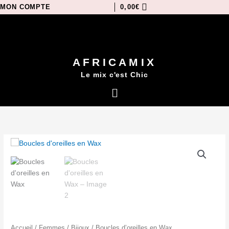
Aller
MON COMPTE
0,00
€
au
contenu
AFRICAMIX
Le mix c'est Chic
Menu
Accueil
/
Femmes
/
Bijoux
/ Boucles d’oreilles en Wax