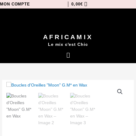
Aller
MON COMPTE
0,00
€
au
contenu
AFRICAMIX
Le mix c'est Chic
Menu
quantité
de
Boucles
d'Oreilles
"Moon"
G.M*
en
Wax