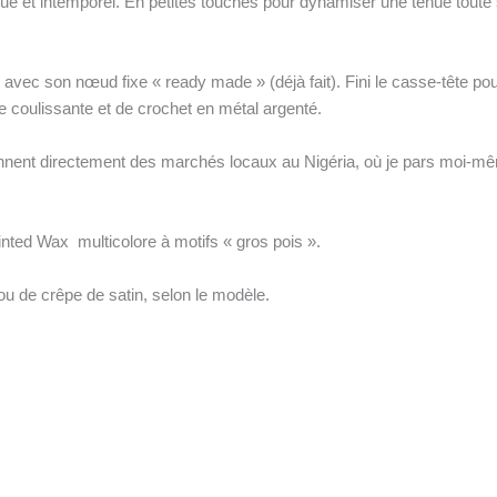
ue et intemporel. En petites touches pour dynamiser une tenue toute si
 avec son nœud fixe « ready made » (déjà fait). Fini le casse-tête pou
 coulissante et de crochet en métal argenté.
ennent directement des marchés locaux au Nigéria, où je pars moi-mê
inted Wax multicolore à motifs « gros pois ».
u de crêpe de satin, selon le modèle.