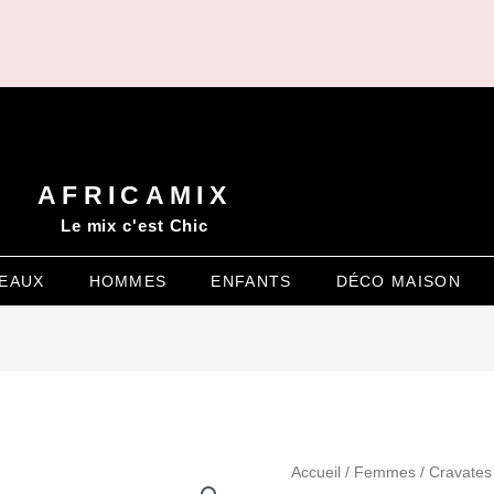
AFRICAMIX
Le mix c'est Chic
EAUX
HOMMES
ENFANTS
DÉCO MAISON
Accueil
/
Femmes
/
Cravates