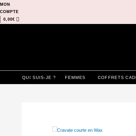
Aller
MON
au
COMPTE
contenu
0,00
€
QUI SUIS-JE ?
FEMMES
COFFRETS CAD