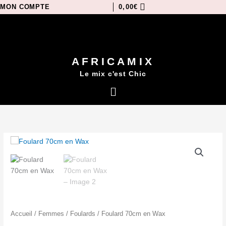
Aller
MON COMPTE
0,00
€
au
contenu
AFRICAMIX
Le mix c'est Chic
Menu
quantité
de
Foulard
70cm
en
Wax
Accueil
/
Femmes
/
Foulards
/ Foulard 70cm en Wax