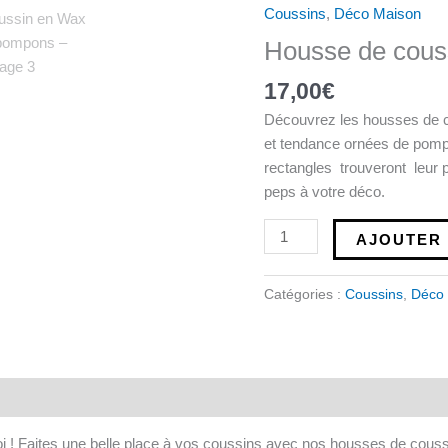
Housse
Coussins
,
Déco Maison
de
Housse de cous
coussin
en
17,00
€
Wax
Découvrez les housses de c
à
et tendance ornées de pomp
pompons
rectangles trouveront leur p
peps à votre déco.
AJOUTER 
Catégories :
Coussins
,
Déco
t roi ! Faites une belle place à vos coussins avec nos housses de co