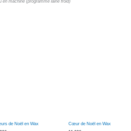
ou en machine (programme laine froid)
t
urs
ions.
s
nt
es
urs de Noël en Wax
Cœur de Noël en Wax