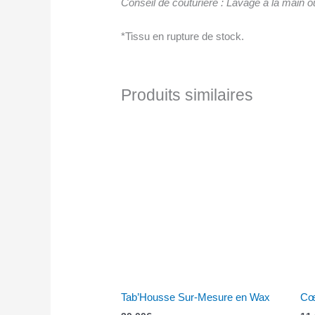
Conseil de couturière : Lavage à la main 
*Tissu en rupture de stock.
Produits similaires
Ce
produi
a
plusie
variat
Les
option
peuve
être
choisi
sur
Tab’Housse Sur-Mesure en Wax
Cœ
la