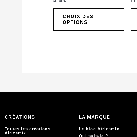
30,00
€
11
page
du
CHOIX DES
produi
OPTIONS
CRÉATIONS
LA MARQUE
Toutes les créations
Le blog Africamix
Africamix
Qui suis-je ?