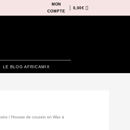
MON
0,00
€
COMPTE
LE BLOG AFRICAMIX
sins
/ Housse de coussin en Wax à