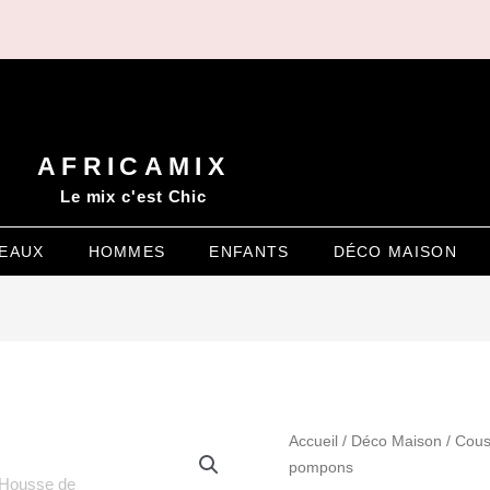
AFRICAMIX
Le mix c'est Chic
EAUX
HOMMES
ENFANTS
DÉCO MAISON
quantité
Accueil
/
Déco Maison
/
Cous
de
pompons