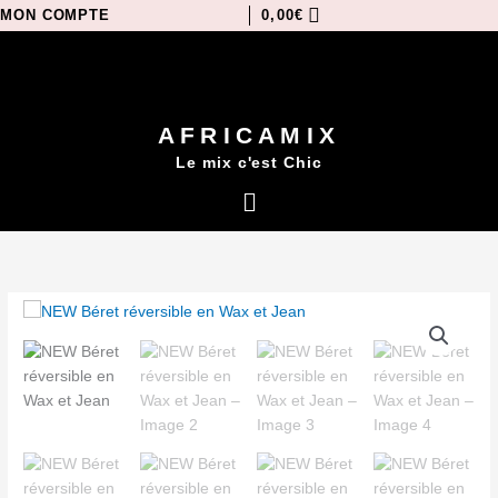
Aller
MON COMPTE
0,00
€
au
contenu
AFRICAMIX
Le mix c'est Chic
Menu
quantité
de
NEW
Béret
réversible
en
Wax
et