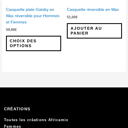
être
choisies
Casquette plate Gatsby en
Casquette réversible en Wax
sur
Wax réversible pour Hommes
51,00
€
la
et Femmes
page
AJOUTER AU
59,90
€
du
PANIER
produit
CHOIX DES
OPTIONS
CRÉATIONS
Toutes les créations Africamix
Femmes