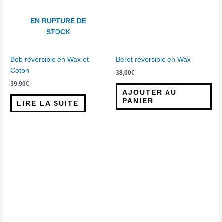
EN RUPTURE DE
STOCK
Bob réversible en Wax et
Béret réversible en Wax
Coton
38,00
€
39,90
€
AJOUTER AU
PANIER
LIRE LA SUITE
Ce
produit
a
plusieurs
variations.
Les
options
peuvent