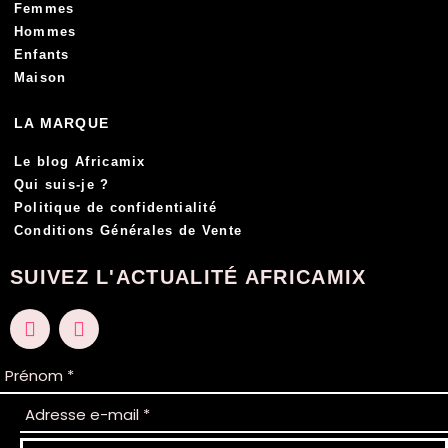
Femmes
Hommes
Enfants
Maison
LA MARQUE
Le blog Africamix
Qui suis-je ?
Politique de confidentialité
Conditions Générales de Vente
SUIVEZ L'ACTUALITÉ AFRICAMIX
F
I
a
n
c
s
e
t
b
a
o
g
o
r