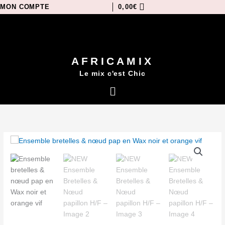
Aller
MON COMPTE
0,00
€
au
contenu
AFRICAMIX
Le mix c'est Chic
Menu
quantité
de
NEW
Ensemble
Bretelles
&
Nœud
papillon