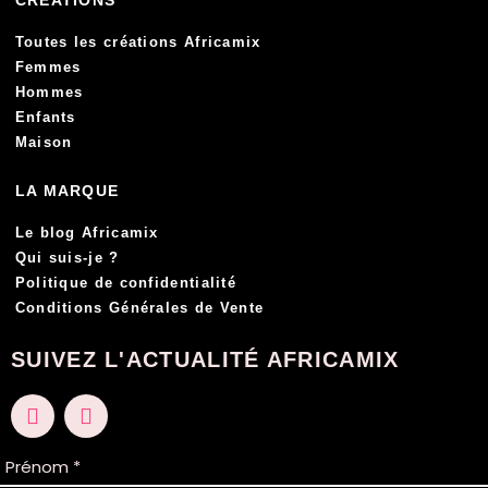
CRÉATIONS
Toutes les créations Africamix
Femmes
Hommes
Enfants
Maison
LA MARQUE
Le blog Africamix
Qui suis-je ?
Politique de confidentialité
Conditions Générales de Vente
SUIVEZ L'ACTUALITÉ AFRICAMIX
F
I
a
n
c
s
e
t