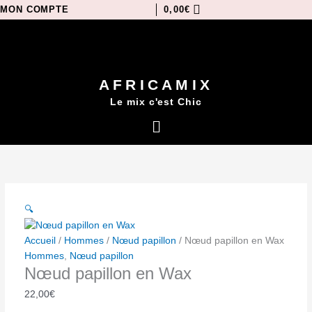
Aller
MON COMPTE
0,00
€
au
contenu
AFRICAMIX
Le mix c'est Chic
Menu
🔍
Accueil
/
Hommes
/
Nœud papillon
/ Nœud papillon en Wax
Hommes
,
Nœud papillon
Nœud papillon en Wax
22,00
€