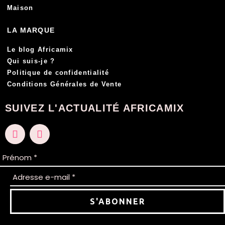
Maison
LA MARQUE
Le blog Africamix
Qui suis-je ?
Politique de confidentialité
Conditions Générales de Vente
SUIVEZ L'ACTUALITÉ AFRICAMIX
F
I
a
n
c
s
e
t
b
a
o
g
o
r
k
a
m