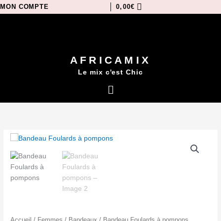
Aller
MON COMPTE
0,00
€
au
contenu
AFRICAMIX
Le mix c'est Chic
Menu
Accueil
/
Femmes
/
Bandeaux
/ Bandeau Foulards à pompons