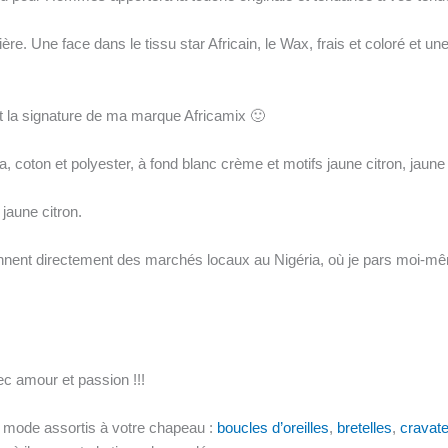
ière. Une face dans le tissu star Africain, le Wax, frais et coloré et un
st la signature de ma marque Africamix 🙂
oton et polyester, à fond blanc crème et motifs jaune citron, jaune 
jaune citron.
ennent directement des marchés locaux au Nigéria, où je pars moi-mê
ec amour et passion !!!
e mode assortis à votre chapeau :
boucles d’oreilles
,
bretelles
,
cravat