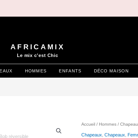
AFRICAMIX
Le mix c'est Chic
EAUX
HOMMES
ENFANTS
DÉCO MAISON
quantité
Accueil
/
Hommes
/
Chapeau
de
Chapeaux
,
Chapeaux
,
Fem