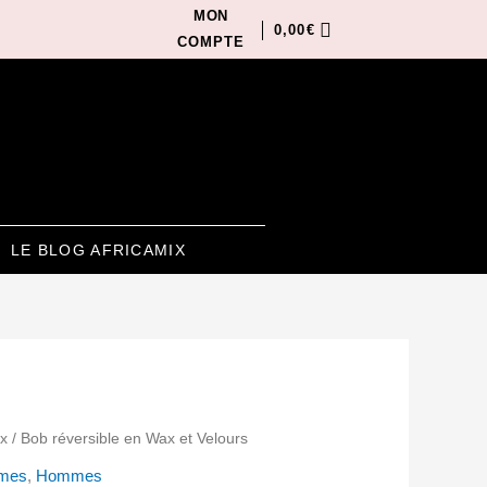
MON
0,00
€
COMPTE
LE BLOG AFRICAMIX
x
/ Bob réversible en Wax et Velours
mes
,
Hommes