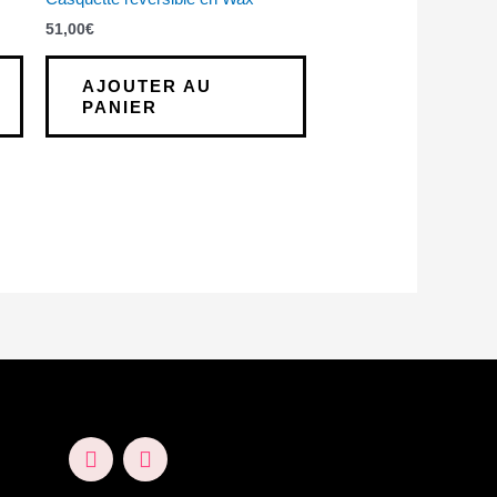
51,00
€
AJOUTER AU
PANIER
F
I
a
n
c
s