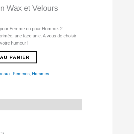
en Wax et Velours
re pour Femme ou pour Homme. 2
rimée, une face unie. A vous de choisir
 votre humeur !
AU PANIER
peaux
,
Femmes
,
Hommes
es.