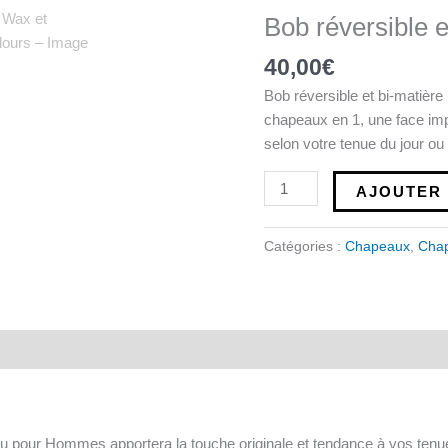
Bob
Bob réversible 
réversible
en
40,00
€
Wax
Bob réversible et bi-matiè
et
chapeaux en 1, une face imp
Velours
selon votre tenue du jour ou
AJOUTER 
Catégories :
Chapeaux
,
Cha
u pour Hommes apportera la touche originale et tendance à vos tenu