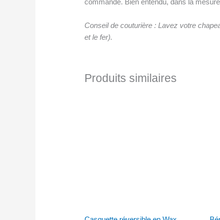
commande. Bien entendu, dans la mesure o
Conseil de couturière : Lavez votre chapea
et le fer).
Produits similaires
Casquette réversible en Wax
Bér