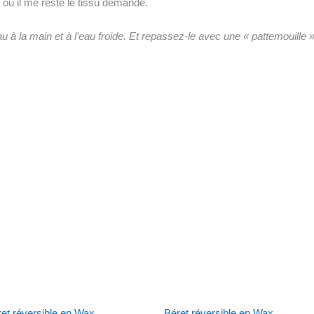
ù il me reste le tissu demandé.
u à la main et à l’eau froide. Et repassez-le avec une « pattemouille
et réversible en Wax
Béret réversible en Wax