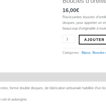
Boucles d’oreil
d'oreilles
en
16,00
€
Wax
Ravissantes boucles d’oreil
disques, pour apporter un st
beaucoup d’originalité à tou
AJOUTER 
Catégories :
Bijoux
,
Boucles d
rcées, forme double disques, de fabrication artisanale habillée d’un t
 ciel et aubergine.