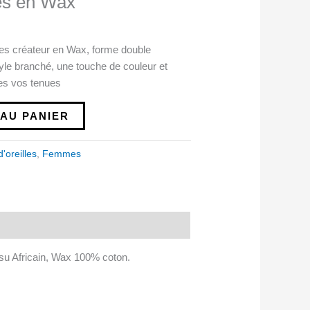
les en Wax
les créateur en Wax, forme double
yle branché, une touche de couleur et
tes vos tenues
AU PANIER
'oreilles
,
Femmes
issu Africain, Wax 100% coton.