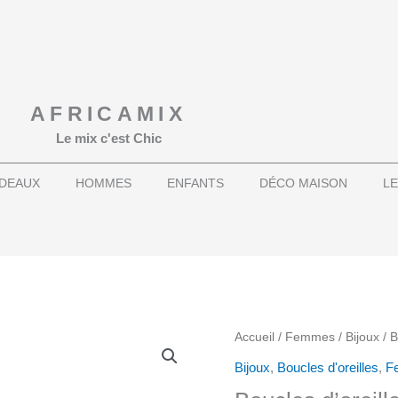
AFRICAMIX
Le mix c'est Chic
DEAUX
HOMMES
ENFANTS
DÉCO MAISON
LE
quantité
Accueil
/
Femmes
/
Bijoux
/ B
de
Bijoux
,
Boucles d'oreilles
,
F
Boucles