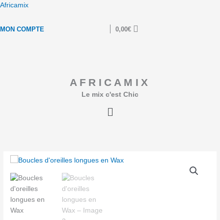
Aller
Africamix
au
contenu
MON COMPTE
0,00
€
AFRICAMIX
Le mix c'est Chic
Menu
quantité
de
Boucles
d'oreilles
longues
en