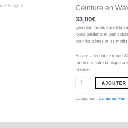
Ceinture
Ceinture en Wa
en
Wax
33,00
€
Question mode, durant la sa
looks pétillants et bien col
pour les teintes et les motifs
Suivez la tendance mode W
mode sur notre boutique cr
France.
AJOUTER 
Catégories :
Ceintures
,
Fem