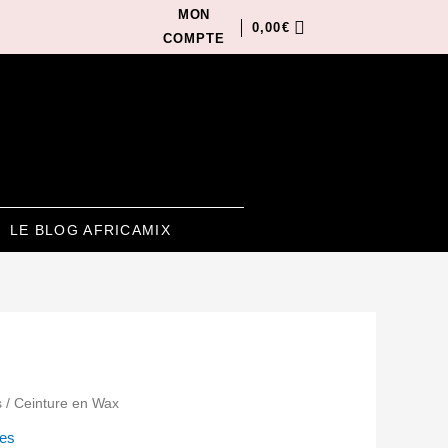
MON
0,00
€
COMPTE
LE BLOG AFRICAMIX
s
/ Ceinture en Wax
es