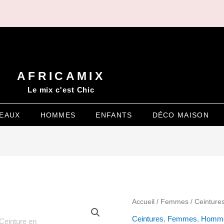
AFRICAMIX
Le mix c'est Chic
EAUX
HOMMES
ENFANTS
DÉCO MAISON
quantité
Accueil
/
Femmes
/
Ceinture
de
Ceintures
,
Femmes
,
Homm