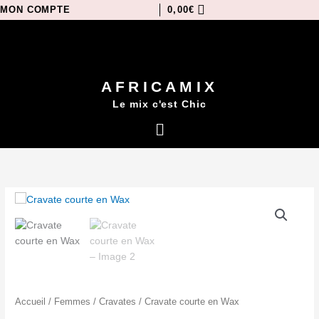
Aller
MON COMPTE
0,00
€
au
contenu
AFRICAMIX
Le mix c'est Chic
Menu
quantité
de
Cravate
courte
en
Wax
Accueil
/
Femmes
/
Cravates
/ Cravate courte en Wax