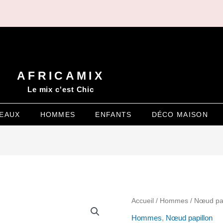
AFRICAMIX
Le mix c'est Chic
EAUX
HOMMES
ENFANTS
DÉCO MAISON
quantité
Accueil
/
Hommes
/
Nœud pap
de
Hommes
,
Nœud papillon