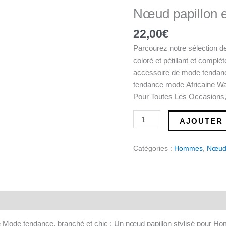
Nœud
Nœud papillon 
papillon
en
22,00
€
Wax
Parcourez notre sélection d
coloré et pétillant et compl
accessoire de mode tendance 
tendance mode Africaine Wax
Pour Toutes Les Occasions,
AJOUTER 
Catégories :
Hommes
,
Nœud 
de Mode tendance, branché et chic ; Un nœud papillon stylisé pour 