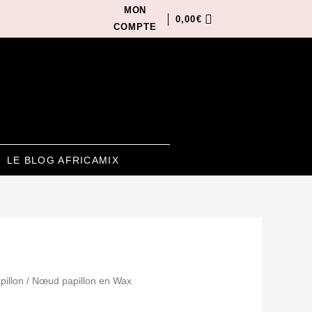
MON
0,00
€
COMPTE
LE BLOG AFRICAMIX
illon
/ Nœud papillon en Wax