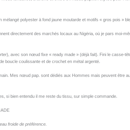
n mélangé polyester à fond jaune moutarde et motifs « gros pois » ble
ennent directement des marchés locaux au Nigéria, où je pars moi-mêm
.
rter), avec son nœud fixe « ready made » (déjà fait). Fini le casse-t
de boucle coulissante et de crochet en métal argenté.
it-main. Mes nœud pap. sont dédiés aux Hommes mais peuvent être a
ies, si bien entendu il me reste du tissu, sur simple commande.
MADE
’eau froide de préférence.