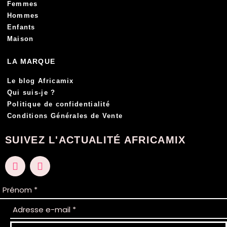
Femmes
Hommes
Enfants
Maison
LA MARQUE
Le blog Africamix
Qui suis-je ?
Politique de confidentialité
Conditions Générales de Vente
SUIVEZ L'ACTUALITÉ AFRICAMIX
F
I
a
n
c
s
e
t
b
a
o
g
o
r