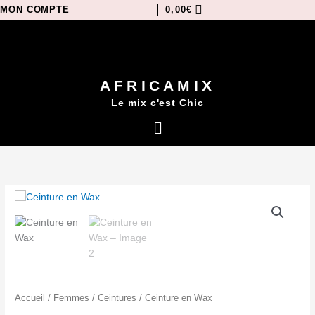
Aller
MON COMPTE
0,00
€
au
contenu
AFRICAMIX
Le mix c'est Chic
Menu
quantité
de
Ceinture
en
Wax
Accueil
/
Femmes
/
Ceintures
/ Ceinture en Wax