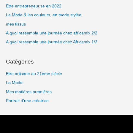
e
Etre entrepreneur.se en 2022
r
La Mode & les couleurs, en mode stylée
c
mes tissus
h
A quoi ressemble une journée chez africamix 2/2
e
A quoi ressemble une journée chez Africamix 1/2
r
Catégories
:
Etre artisane au 21ème siècle
La Mode
Mes matières premières
Portrait d'une créatrice