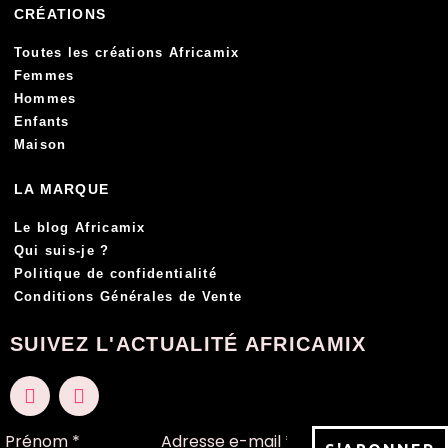
CRÉATIONS
Toutes les créations Africamix
Femmes
Hommes
Enfants
Maison
LA MARQUE
Le blog Africamix
Qui suis-je ?
Politique de confidentialité
Conditions Générales de Vente
SUIVEZ L'ACTUALITÉ AFRICAMIX
F
I
a
n
c
s
e
t