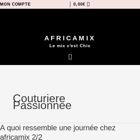
Aller
MON COMPTE
0,00
€
au
contenu
AFRICAMIX
Le mix c'est Chic
Menu
Couturiere
Passionnee
A
A quoi ressemble une journée chez
quoi
africamix 2/2
ressemble