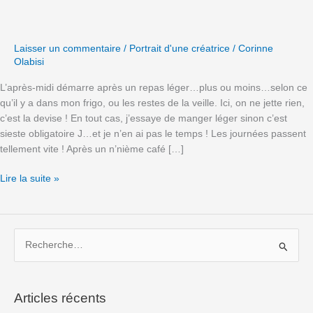
une
journée
chez
Laisser un commentaire
/
Portrait d'une créatrice
/
Corinne
africamix
Olabisi
2/2
L’après-midi démarre après un repas léger…plus ou moins…selon ce
qu’il y a dans mon frigo, ou les restes de la veille. Ici, on ne jette rien,
c’est la devise ! En tout cas, j’essaye de manger léger sinon c’est
sieste obligatoire J…et je n’en ai pas le temps ! Les journées passent
tellement vite ! Après un n’nième café […]
Lire la suite »
R
e
c
Articles récents
h